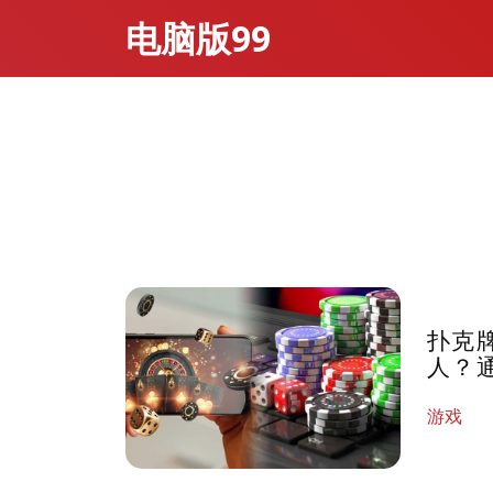
电脑版99
扑克
人？
游戏