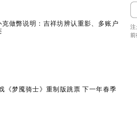
扑克做弊说明：吉祥坊辨认重影、多账户
注
连
前
游戏《梦魇骑士》重制版跳票 下一年春季