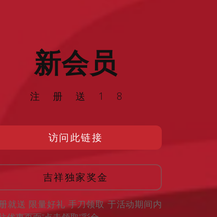
新会员
注册送18
访问此链接
吉祥独家奖金
册就送 限量好礼 手刀领取 于活动期间内
往优惠页面”点击领取”彩金。