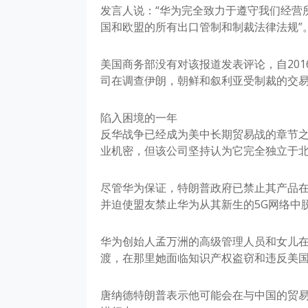
发言人说：“华为完全致力于遵守我们经营
国和欧盟的所有出口管制和制裁法律法规”
美国商务部没有对该报道发表评论，自20
司在调查伊朗，朝鲜和叙利亚受制裁的交易
陷入困境的一年
反华战争已经成为美中长期贸易战的章节
业机密，但该公司坚持认为它完全独立于
尽管华为保证，特朗普政府已禁止其产品
并迫使盟友禁止华为从其新生的5G网络中
华为创始人孟万洲的高级管理人员和女儿
渡，在那里她面临知识产权盗窃和违反美
唐纳德特朗普表示他可能会在与中国的贸