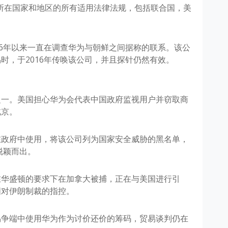
所在国家和地区的所有适用法律法规，包括联合国，美
。
16年以来一直在调查华为与朝鲜之间据称的联系。该公
时，于2016年传唤该公司，并且探针仍然有效。
之一。美国担心华为会代表中国政府监视用户并窃取商
北京。
在政府中使用，将该公司列为国家安全威胁的黑名单，
脱颖而出。
在华盛顿的要求下在加拿大被捕，正在与美国进行引
国对伊朗制裁的指控。
易争端中使用华为作为讨价还价的筹码，贸易谈判仍在