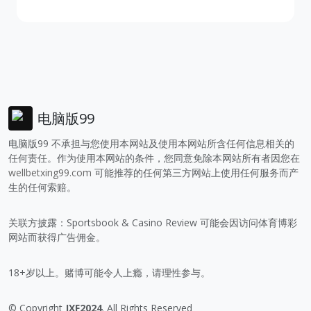
电脑版99
电脑版99 不承担与您使用本网站及使用本网站所含任何信息相关的
任何责任。作为使用本网站的条件，您同意免除本网站所有者因您在
wellbetxing99.com
可能推荐的任何第三方网站上使用任何服务而产
生的任何索赔。
关联方披露：Sportsbook & Casino Review 可能会因访问体育博彩
网站而获得广告佣金。
18+岁以上。赌博可能令人上瘾，请理性参与。
© Copyright
JXF2024
. All Rights Reserved