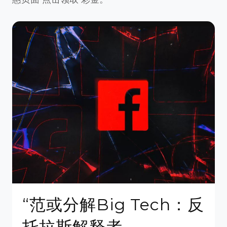
“范或分解Big Tech：反
托拉斯解释者