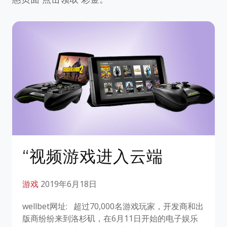
“视频游戏进入云端
游戏
2019年6月18日
wellbet网址: 超过70,000名游戏玩家，开发商和出
版商纷纷来到洛杉矶，在6月11日开始的电子娱乐