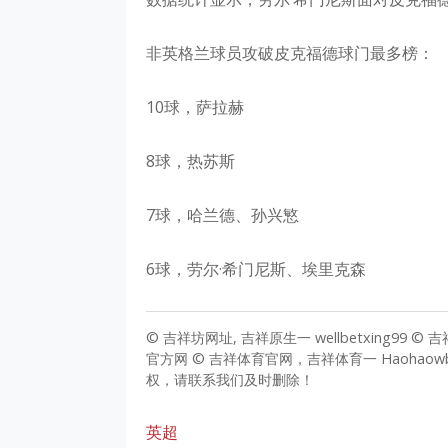
非英格兰球员攻破皮克福德球门最多榜：
10球，萨拉赫
8球，热苏斯
7球，哈兰德、孙兴慜
6球，劳尔·希门尼斯、埃里克森
© 吉祥坊网址, 吉祥原生一 wellbetxing99 ©
官方网 © 吉祥体育官网，吉祥体育一 Haoha
权，请联系我们及时删除！
英超