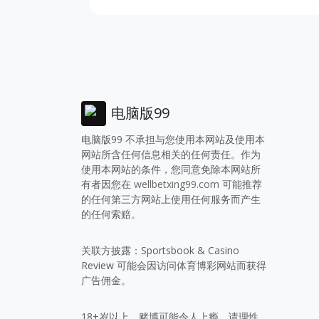
电脑版99
电脑版99 不承担与您使用本网站及使用本
网站所含任何信息相关的任何责任。作为
使用本网站的条件，您同意免除本网站所
有者因您在
wellbetxing99.com
可能推荐
的任何第三方网站上使用任何服务而产生
的任何索赔。
关联方披露：Sportsbook & Casino
Review 可能会因访问体育博彩网站而获得
广告佣金。
18+岁以上。赌博可能令人上瘾，请理性