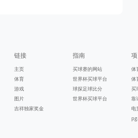
链接
指南
项
主页
买球赛的网站
体
体育
世界杯买球平台
体
游戏
球探足球比分
买
图片
世界杯买球平台
靠
吉祥独家奖金
电
p