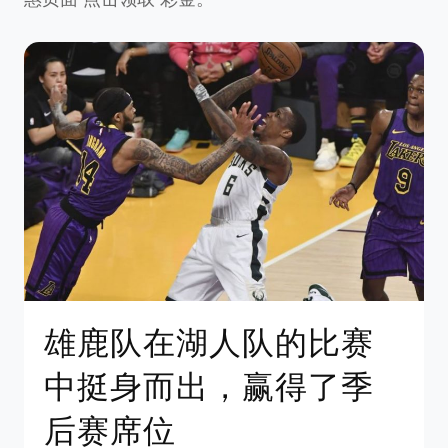
雄鹿队在湖人队的比赛
中挺身而出，赢得了季
后赛席位